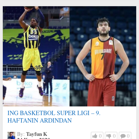
ING BASKETBOL SUPER LIGI – 9.
HAFTANIN ARDINDAN
Tayfun K
By:
0
0
0