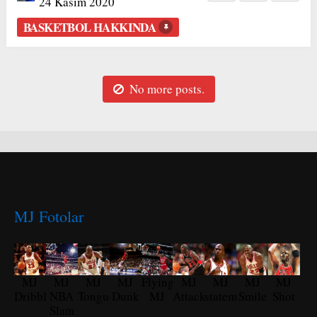
24 Kasım 2020
BASKETBOL HAKKINDA
No more posts.
MJ Fotolar
MJ
MJ
MJ
MJ
Flying
MJ
MJ
MJ
MJ
Dribble
NBA
Tongue
Dunk
MJ
Attack
statement
Smile
Shot
Slam