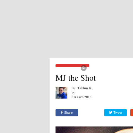
MJ the Shot
By:
Tayfun K
In:
8 Kasım 2018
Share
Tweet