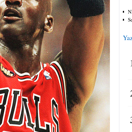
N
S
Yaz