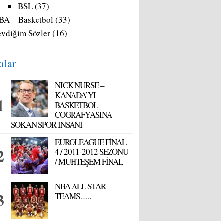
BSL
(37)
BA – Basketbol
(33)
evdiğim Sözler
(16)
ılar
NICK NURSE –
KANADA’YI
BASKETBOL
COĞRAFYASINA
SOKAN SPOR INSANI
EUROLEAGUE FİNAL
4 / 2011-2012 SEZONU
/ MUHTEŞEM FİNAL
NBA ALL STAR
TEAMS…..