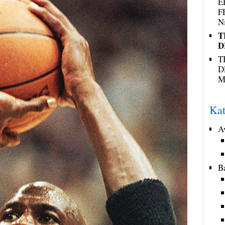
E
F
N
T
D
T
D
M
Kat
A
B