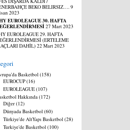
FES DIŞARDA KALDI /
ENERBAHÇE BEKO BELIRSIZ….
9
isan 2023
HY EUROLEAGUE 30. HAFTA
EĞERLENDİRMESİ
27 Mart 2023
HY EUROLEAGUE 29. HAFTA
EĞERLENDİRMESİ (ERTELEME
AÇLARI DAHİL)
22 Mart 2023
egori
vrupa'da Basketbol
(158)
EUROCUP
(16)
EUROLEAGUE
(107)
asketbol Hakkında
(172)
Diğer
(12)
Dünyada Basketbol
(60)
Türkiye'de AltYapı Basketbol
(28)
Turkiye'de Basketbol
(100)