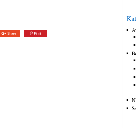
Kat
A
Share
Pin it
B
N
S