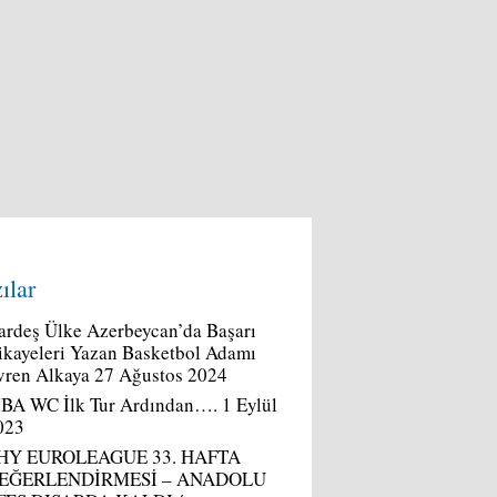
ılar
ardeş Ülke Azerbeycan’da Başarı
ikayeleri Yazan Basketbol Adamı
vren Alkaya
27 Ağustos 2024
IBA WC İlk Tur Ardından….
1 Eylül
023
HY EUROLEAGUE 33. HAFTA
EĞERLENDİRMESİ – ANADOLU