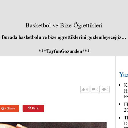
Basketbol ve Bize Öğrettikleri
Burada basketbolu ve bize öğrettiklerini gözlemleyeceğiz…
***TayfunGozunden***
Yaz
K
0
0
0
H
E
F
Share
Pin it
2
T
D