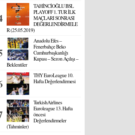
TAHİNCİOĞLU BSL
PLAYOFF 1. TUR İLK
MAÇLARI SONRASI
DEĞERLENDİRMELE
R (25.05.2019)
Anadolu Efes –
Fenerbahçe Beko
Cumhurbaşkanlığı
Kupası – Sezon Açılışı –
Beklentiler
THY EuroLeague 10.
Hafta Değerlendirmesi
TurkishAirlines
Euroleague 13. Hafta
öncesi
Değerlendirmeler
(Tahminler)