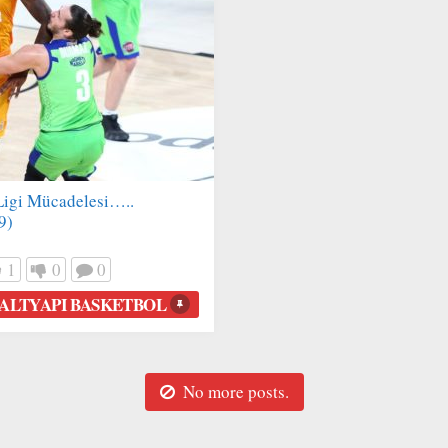
Ligi Mücadelesi…..
9)
1
0
0
 ALTYAPI BASKETBOL
No more posts.