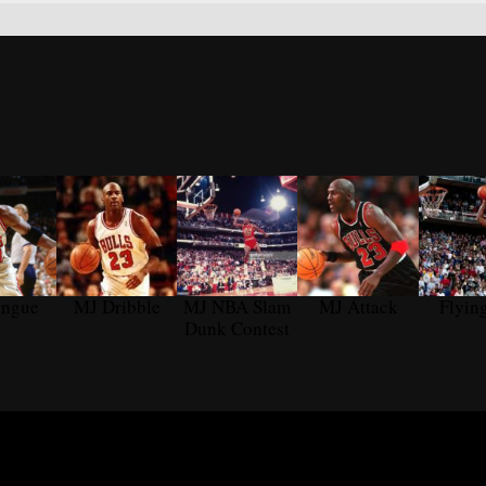
ongue
MJ Dribble
MJ NBA Slam
MJ Attack
Flyin
Dunk Contest