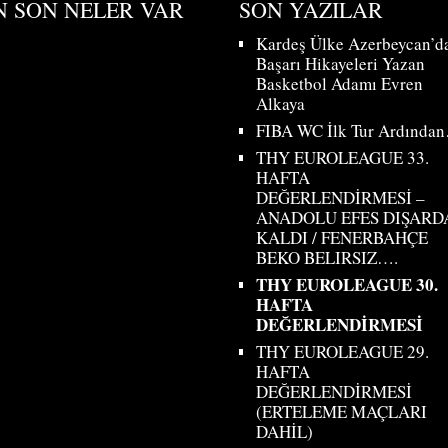
N SON NELER VAR
SON YAZILAR
Kardeş Ülke Azerbeycan’d
Başarı Hikayeleri Yazan
Basketbol Adamı Evren
Alkaya
FIBA WC İlk Tur Ardında
THY EUROLEAGUE 33.
HAFTA
DEĞERLENDİRMESİ –
ANADOLU EFES DIŞARD
KALDI / FENERBAHÇE
BEKO BELIRSIZ….
THY EUROLEAGUE 30.
HAFTA
DEĞERLENDİRMESİ
THY EUROLEAGUE 29.
HAFTA
DEĞERLENDİRMESİ
(ERTELEME MAÇLARI
DAHİL)