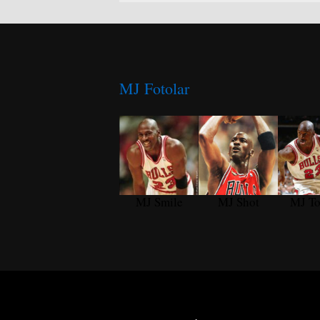
MJ Fotolar
MJ Smile
MJ Shot
MJ T