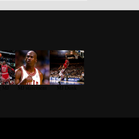
g MJ
MJ statement
MJ Dunk