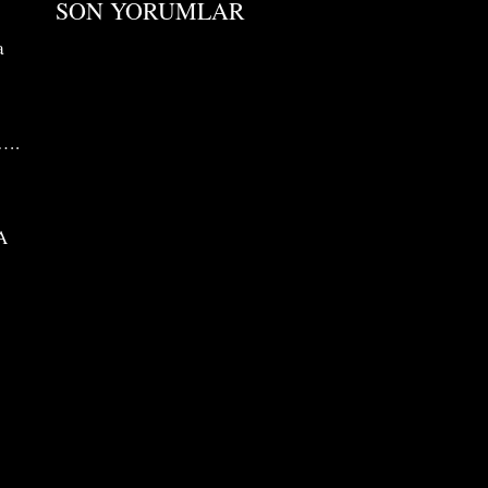
SON YORUMLAR
a
n….
A