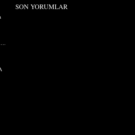
SON YORUMLAR
a
n….
A