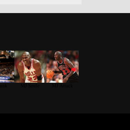
unk
MJ Smile
MJ Attack