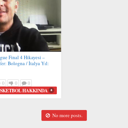
ue Final 4 Hikayesi –
r: Bologna / İtalya Yıl:
0
0
0
SKETBOL HAKKINDA
No more posts.