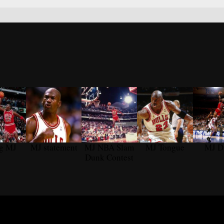
ng MJ
MJ statement
MJ NBA Slam
MJ Tongue
MJ D
Dunk Contest