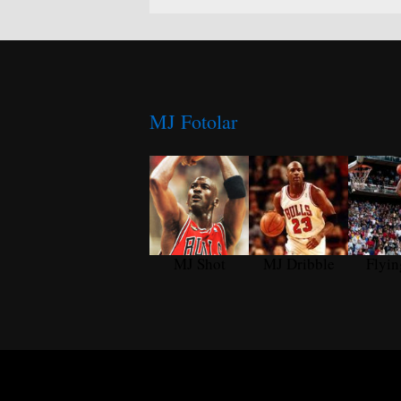
MJ Fotolar
MJ Shot
MJ Dribble
Flyi