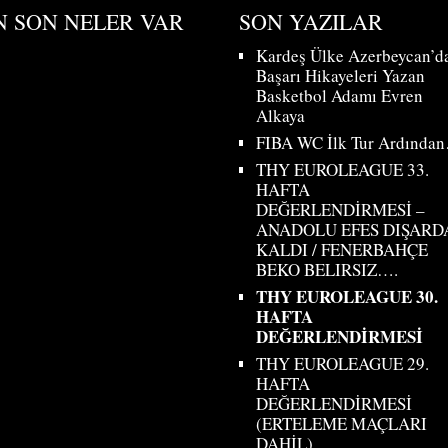
N SON NELER VAR
SON YAZILAR
Kardeş Ülke Azerbeycan’d
Başarı Hikayeleri Yazan
Basketbol Adamı Evren
Alkaya
FIBA WC İlk Tur Ardında
THY EUROLEAGUE 33.
HAFTA
DEĞERLENDİRMESİ –
ANADOLU EFES DIŞARD
KALDI / FENERBAHÇE
BEKO BELIRSIZ….
THY EUROLEAGUE 30.
HAFTA
DEĞERLENDİRMESİ
THY EUROLEAGUE 29.
HAFTA
DEĞERLENDİRMESİ
(ERTELEME MAÇLARI
DAHİL)