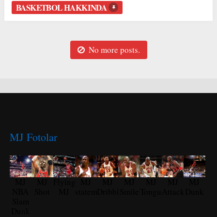
BASKETBOL HAKKINDA
No more posts.
MJ Fotolar
MJ
MJ
Flying
MJ
MJ
MJ
MJ
MJ
MJ
NBA
Shot
MJ
statement
Dribble
Smile
Tongue
Attack
Dunk
Slam
Dunk