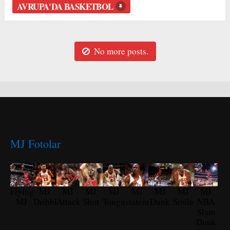
AVRUPA'DA BASKETBOL
No more posts.
MJ Fotolar
Flying
MJ
MJ
MJ
MJ
MJ
MJ
MJ
MJ
MJ
Dribble
Attack
Shot
Tongue
statement
Dunk
Smile
NBA
Slam
Dunk