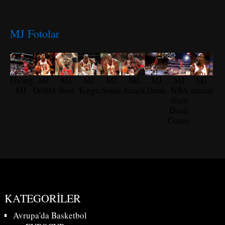
MJ Fotolar
Flying
MJ
MJ
MJ
MJ
MJ
MJ
MJ
MJ
MJ
Dribble
Shot
Tongue
Smile
Attack
Dunk
NBA
statement
Slam
Dunk
Contest
KATEGORILER
Avrupa'da Basketbol