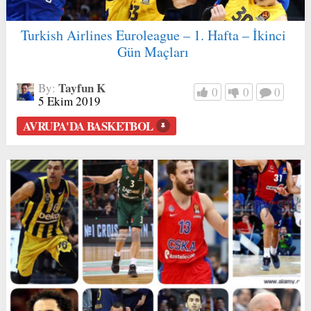
Turkish Airlines Euroleague – 1. Hafta – İkinci
Gün Maçları
Tayfun K
By:
0
0
0
5 Ekim 2019
AVRUPA'DA BASKETBOL