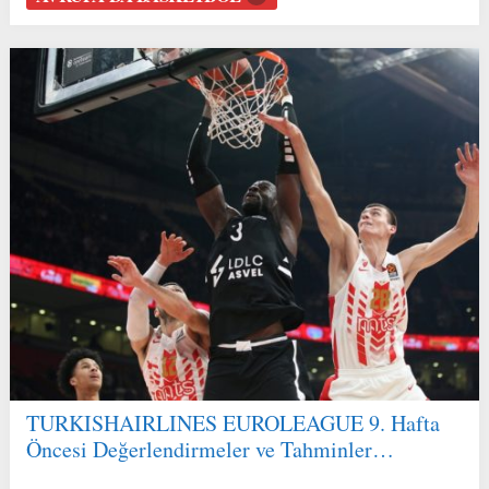
TURKISHAIRLINES EUROLEAGUE 9. Hafta
Öncesi Değerlendirmeler ve Tahminler…