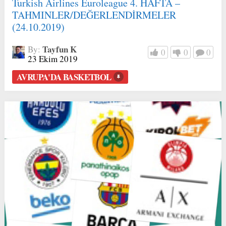
Turkish Airlines Euroleague 4. HAFTA –
TAHMINLER/DEĞERLENDİRMELER
(24.10.2019)
Tayfun K
By:
0
0
0
23 Ekim 2019
AVRUPA'DA BASKETBOL