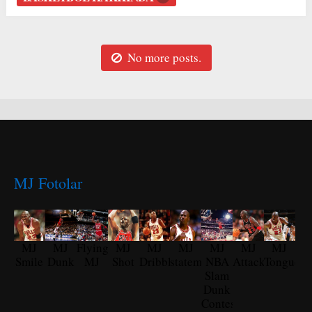
No more posts.
MJ Fotolar
MJ
MJ
Flying
MJ
MJ
MJ
MJ
MJ
MJ
Smile
Dunk
MJ
Shot
Dribble
statement
NBA
Attack
Tongue
Slam
Dunk
Contest