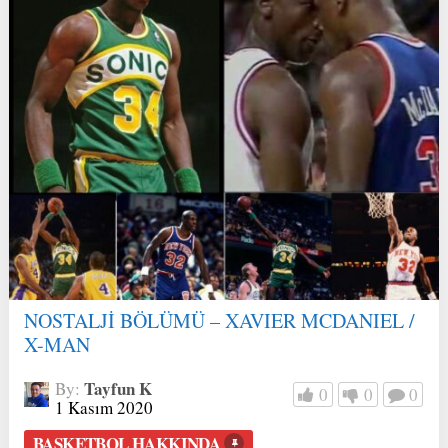
NOSTALJİ BÖLÜMÜ – XAVIER MCDANIEL /
X-MAN
Tayfun K
By:
0
0
0
1 Kasım 2020
BASKETBOL HAKKINDA