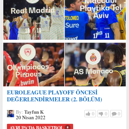
EUROLEAGUE PLAYOFF ÖNCESİ
DEĞERLENDİRMELER (2. BÖLÜM)
Tayfun K
By:
0
0
0
20 Nisan 2022
AVRUPA'DA BASKETBOL