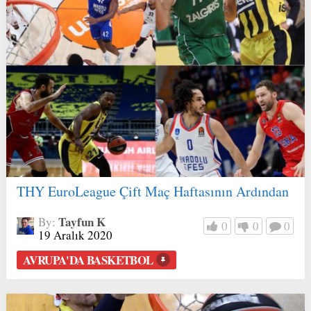
THY EuroLeague Çift Maç Haftasının Ardından
Tayfun K
By:
0
0
0
19 Aralık 2020
AVRUPA'DA BASKETBOL