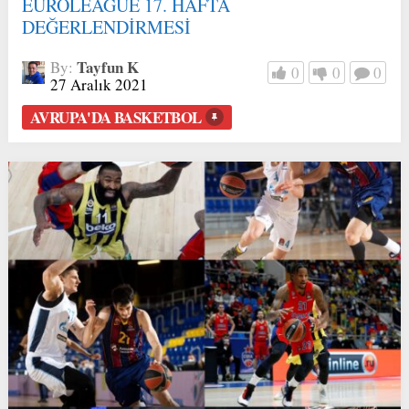
EUROLEAGUE 17. HAFTA
DEĞERLENDİRMESİ
Tayfun K
By:
0
0
0
27 Aralık 2021
AVRUPA'DA BASKETBOL