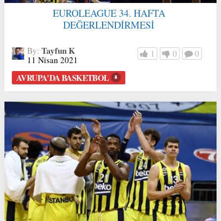
EUROLEAGUE 34. HAFTA
DEĞERLENDİRMESİ
Tayfun K
By:
1
0
0
11 Nisan 2021
AVRUPA'DA BASKETBOL