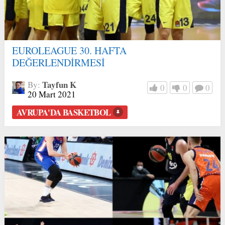
EUROLEAGUE 30. HAFTA
DEĞERLENDİRMESİ
Tayfun K
By:
0
0
0
20 Mart 2021
AVRUPA'DA BASKETBOL