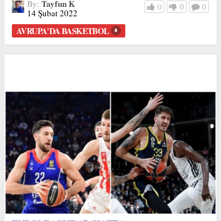
Tayfun K
By:
0
0
0
14 Şubat 2022
AVRUPA'DA BASKETBOL