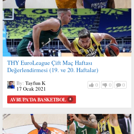
THY EuroLeague Çift Maç Haftası
Değerlendirmesi (19. ve 20. Haftalar)
Tayfun K
By:
0
0
0
17 Ocak 2021
AVRUPA'DA BASKETBOL