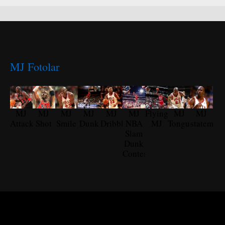
MJ Fotolar
MJ
MJ
MJ
MJ
MJ
MJ
Flying
MJ
MJ
Attack
Shot
Smile
Dunk
Dribble
NBA
MJ
Tongue
statement
Slam
Dunk
Contest