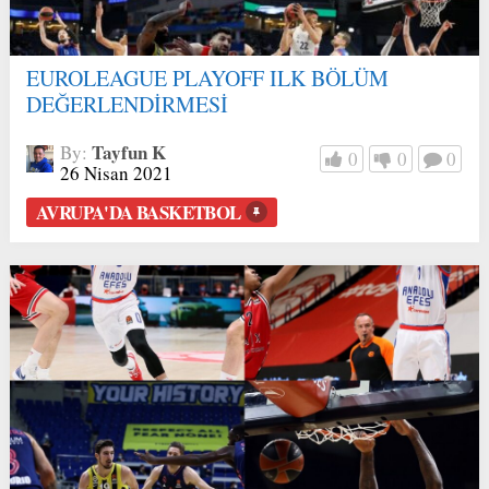
EUROLEAGUE PLAYOFF ILK BÖLÜM
DEĞERLENDİRMESİ
Tayfun K
By:
0
0
0
26 Nisan 2021
AVRUPA'DA BASKETBOL