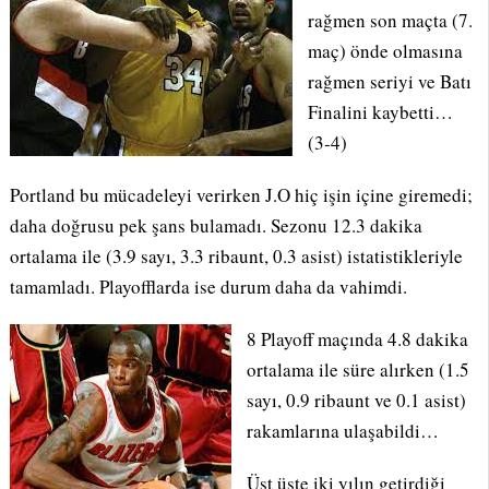
rağmen son maçta (7.
maç) önde olmasına
rağmen seriyi ve Batı
Finalini kaybetti…
(3-4)
Portland bu mücadeleyi verirken J.O hiç işin içine giremedi;
daha doğrusu pek şans bulamadı. Sezonu 12.3 dakika
ortalama ile (3.9 sayı, 3.3 ribaunt, 0.3 asist) istatistikleriyle
tamamladı. Playofflarda ise durum daha da vahimdi.
8 Playoff maçında 4.8 dakika
ortalama ile süre alırken (1.5
sayı, 0.9 ribaunt ve 0.1 asist)
rakamlarına ulaşabildi…
Üst üste iki yılın getirdiği