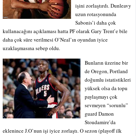
işini zorlaştırdı. Dunleavy
uzun rotasyonunda
Sabonis’i daha çok
kullanacağını açıklaması hatta PF olarak Gary Trent’e bile
daha çok süre verilmesi O’Neal’ın oyundan iyice
uzaklaşmasına sebep oldu.
Bunların üzerine bir
de Oregon, Portland
doğumlu istatistikleri
yüksek olsa da topu
paylaşmayı çok
sevmeyen “sorunlu”
guard Damon
Stoudamire’da
eklenince J.O’nun işi iyice zorlaştı. O sezon (playoff ilk