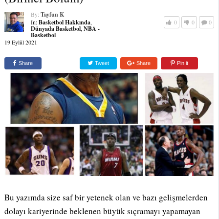
By:
Tayfun K
In:
Basketbol Hakkında
,
0
0
0
Dünyada Basketbol
,
NBA -
Basketbol
19 Eylül 2021
Share
Tweet
Share
Pin it
Bu yazımda size saf bir yetenek olan ve bazı gelişmelerden
dolayı kariyerinde beklenen büyük sıçramayı yapamayan