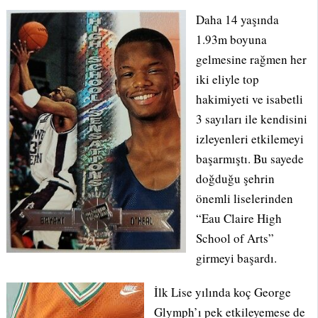
Daha 14 yaşında
1.93m boyuna
gelmesine rağmen her
iki eliyle top
hakimiyeti ve isabetli
3 sayıları ile kendisini
izleyenleri etkilemeyi
başarmıştı. Bu sayede
doğduğu şehrin
önemli liselerinden
“Eau Claire High
School of Arts”
girmeyi başardı.
İlk Lise yılında koç George
Glymph’ı pek etkileyemese de