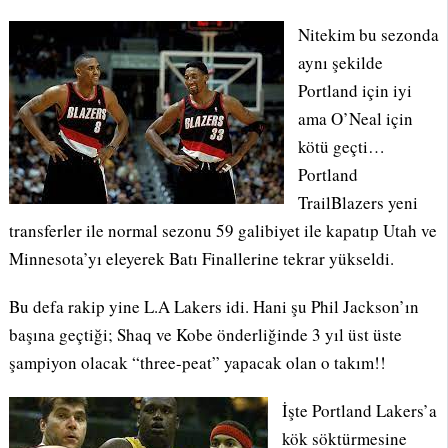
Nitekim bu sezonda
aynı şekilde
Portland için iyi
ama O’Neal için
kötü geçti…
Portland
TrailBlazers yeni
transferler ile normal sezonu 59 galibiyet ile kapatıp Utah ve
Minnesota’yı eleyerek Batı Finallerine tekrar yükseldi.
Bu defa rakip yine L.A Lakers idi. Hani şu Phil Jackson’ın
başına geçtiği; Shaq ve Kobe önderliğinde 3 yıl üst üste
şampiyon olacak “three-peat” yapacak olan o takım!!
İşte Portland Lakers’a
kök söktürmesine