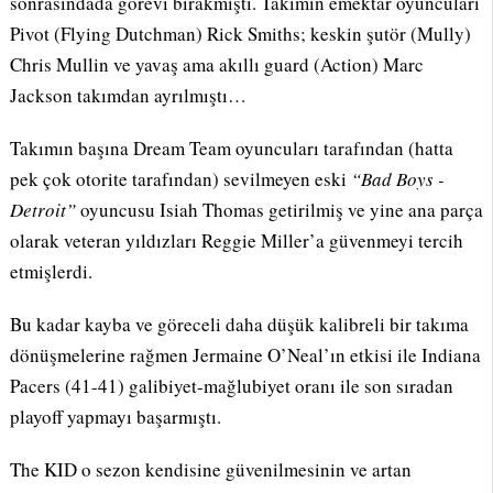
sonrasındada görevi bırakmıştı. Takımın emektar oyuncuları
Pivot (Flying Dutchman) Rick Smiths; keskin şutör (Mully)
Chris Mullin ve yavaş ama akıllı guard (Action) Marc
Jackson takımdan ayrılmıştı…
Takımın başına Dream Team oyuncuları tarafından (hatta
pek çok otorite tarafından) sevilmeyen eski
“Bad Boys -
Detroit”
oyuncusu Isiah Thomas getirilmiş ve yine ana parça
olarak veteran yıldızları Reggie Miller’a güvenmeyi tercih
etmişlerdi.
Bu kadar kayba ve göreceli daha düşük kalibreli bir takıma
dönüşmelerine rağmen Jermaine O’Neal’ın etkisi ile Indiana
Pacers (41-41) galibiyet-mağlubiyet oranı ile son sıradan
playoff yapmayı başarmıştı.
The KID o sezon kendisine güvenilmesinin ve artan