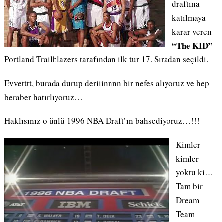
draftına
katılmaya
karar veren
“The KID”
Portland Trailblazers tarafından ilk tur 17. Sıradan seçildi.
Evvetttt, burada durup deriiinnnn bir nefes alıyoruz ve hep
beraber hatırlıyoruz…
Haklısınız o ünlü 1996 NBA Draft’ın bahsediyoruz…!!!
Kimler
kimler
yoktu ki…
Tam bir
Dream
Team