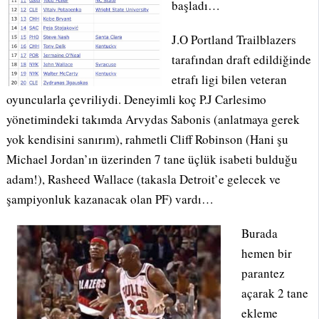
başladı…
J.O Portland Trailblazers
tarafından draft edildiğinde
etrafı ligi bilen veteran
oyuncularla çevriliydi. Deneyimli koç P.J Carlesimo
yönetimindeki takımda Arvydas Sabonis (anlatmaya gerek
yok kendisini sanırım), rahmetli Cliff Robinson (Hani şu
Michael Jordan’ın üzerinden 7 tane üçlük isabeti bulduğu
adam!), Rasheed Wallace (takasla Detroit’e gelecek ve
şampiyonluk kazanacak olan PF) vardı…
Burada
hemen bir
parantez
açarak 2 tane
ekleme