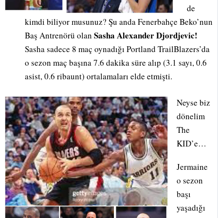
de
kimdi biliyor musunuz? Şu anda Fenerbahçe Beko’nun
Sasha Alexander Djordjevic!
Baş Antrenörü olan
Sasha sadece 8 maç oynadığı Portland TrailBlazers’da
o sezon maç başına 7.6 dakika süre alıp (3.1 sayı, 0.6
asist, 0.6 ribaunt) ortalamaları elde etmişti.
Neyse biz
dönelim
The
KID’e…
Jermaine
o sezon
başı
yaşadığı