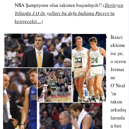
NBA Şampiyonu olan takımın başındaydı!!
(İlerleyen
Yıllarda J.O ile yolları bu defa Indiana Pacers’ta
kesişecekti…)
İkinci
ekleme
ise şu;
o sezon
Jermai
ne
O’Neal
’in
takım
arkadaş
larında
n biri