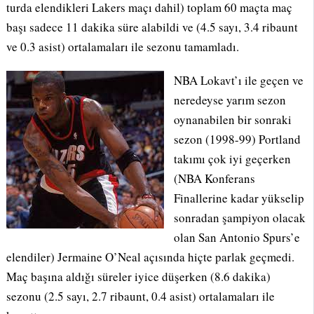
turda elendikleri Lakers maçı dahil) toplam 60 maçta maç
başı sadece 11 dakika süre alabildi ve (4.5 sayı, 3.4 ribaunt
ve 0.3 asist) ortalamaları ile sezonu tamamladı.
NBA Lokavt’ı ile geçen ve
neredeyse yarım sezon
oynanabilen bir sonraki
sezon (1998-99) Portland
takımı çok iyi geçerken
(NBA Konferans
Finallerine kadar yükselip
sonradan şampiyon olacak
olan San Antonio Spurs’e
elendiler) Jermaine O’Neal açısında hiçte parlak geçmedi.
Maç başına aldığı süreler iyice düşerken (8.6 dakika)
sezonu (2.5 sayı, 2.7 ribaunt, 0.4 asist) ortalamaları ile