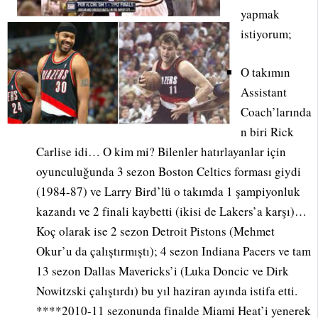
yapmak
istiyorum;
O takımın
Assistant
Coach’larında
n biri Rick
Carlise idi… O kim mi? Bilenler hatırlayanlar için
oyunculuğunda 3 sezon Boston Celtics forması giydi
(1984-87) ve Larry Bird’lü o takımda 1 şampiyonluk
kazandı ve 2 finali kaybetti (ikisi de Lakers’a karşı)…
Koç olarak ise 2 sezon Detroit Pistons (Mehmet
Okur’u da çalıştırmıştı); 4 sezon Indiana Pacers ve tam
13 sezon Dallas Mavericks’i (Luka Doncic ve Dirk
Nowitzski çalıştırdı) bu yıl haziran ayında istifa etti.
****2010-11 sezonunda finalde Miami Heat’i yenerek