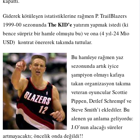
kapattı.
Giderek kötüleşen istatistiklerine rağmen P. TrailBlazers
The KID’e
1999-00 sezonunda
yatırım yapmak istedi (ki
bence sürpriz bir hamle olmuştu bu) ve ona (4 yıl-24 Mio
USD) kontrat önererek takımda tuttular.
Bu hamleye rağmen yaz
sezonunda artık iyice
şampiyon olmayı kafaya
takan organizasyon takıma
veteran oyuncular Scottie
Pippen, Detlef Schrempf ve
Steve Smith’i eklediler. Bu
alenen şu anlama geliyordu:
J.O’nun alacağı süreler
artmayacaktı; öncelik onda değildi!!