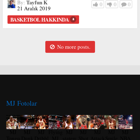
Tayfun K
By:
0
0
0
21 Aralık 2019
BASKETBOL HAKKINDA
No more posts.
MJ Fotolar
MJ
MJ
MJ
Flying
MJ
MJ
MJ
MJ
MJ
Tongue
Dunk
Dribble
MJ
statement
Shot
Attack
Smile
NBA