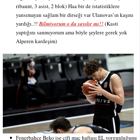
ribaunt, 3 asist, 2 blok) Haa bir de istatistiklere
yansımayan sağlam bir dirseği var Ulanovas’ın kaşını
yardığı..!!
Bilmiyorum o da sayılır mı!!
(Kasti
yaptığını sanmıyorum ama böyle şeylere gerek yok
Alperen kardeşim)
Fenerbahçe Beko ise çift maç haftası EL yorgunluğunu