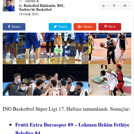
By:
Tayfun K
In:
Basketbol Hakkında
,
BSL
,
0
0
0
Turkiye'de Basketbol
18 Ocak 2021
Share
Tweet
Share
Pin it
ING Basketbol Süper Ligi 17. Haftası tamamlandı. Sonuçlar;
Frutti Extra Bursaspor 89 – Lokman Hekim Fethiye
Belediye 84