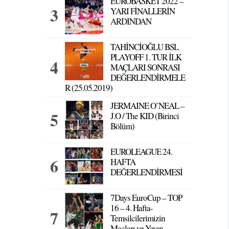
EUROBASKET 2022 –
YARI FİNALLERİN
ARDINDAN
TAHİNCİOĞLU BSL
PLAYOFF 1. TUR İLK
MAÇLARI SONRASI
DEĞERLENDİRMELE
R (25.05.2019)
JERMAINE O’NEAL –
J.O / The KID (Birinci
Bölüm)
EUROLEAGUE 24.
HAFTA
DEĞERLENDİRMESİ
7Days EuroCup – TOP
16 – 4. Hafta-
Temsilcilerimizin
Maçları ve Yayın