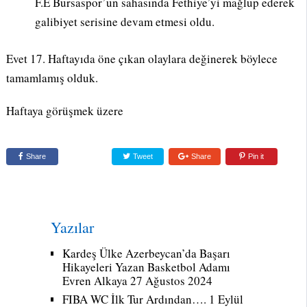
F.E Bursaspor’un sahasında Fethiye’yi mağlup ederek
galibiyet serisine devam etmesi oldu.
Evet 17. Haftayıda öne çıkan olaylara değinerek böylece
tamamlamış olduk.
Haftaya görüşmek üzere
Share
Tweet
Share
Pin it
Yazılar
Kardeş Ülke Azerbeycan’da Başarı
Hikayeleri Yazan Basketbol Adamı
Evren Alkaya
27 Ağustos 2024
FIBA WC İlk Tur Ardından….
1 Eylül