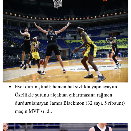
Evet durun şimdi; hemen haksızlıkta yapmayayım.
Özellikle şutunu alçaktan çıkartmasına rağmen
durdurulamayan James Blackmon (32 sayı, 5 ribaunt)
maçın MVP’si idi.