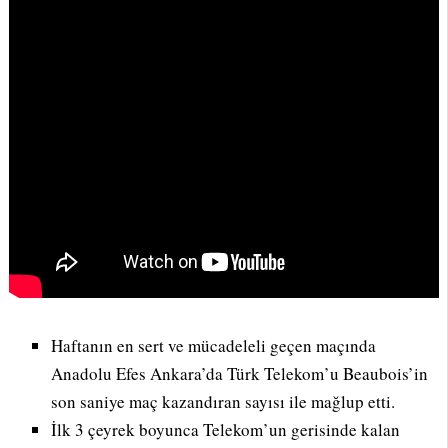
Haftanın en sert ve mücadeleli geçen maçında
Anadolu Efes Ankara’da Türk Telekom’u Beaubois’in
son saniye maç kazandıran sayısı ile mağlup etti.
İlk 3 çeyrek boyunca Telekom’un gerisinde kalan