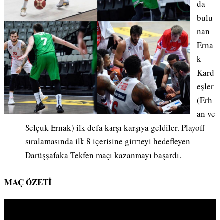
da
bulu
nan
Erna
k
Kard
eşler
(Erh
an ve
Selçuk Ernak) ilk defa karşı karşıya geldiler. Playoff
sıralamasında ilk 8 içerisine girmeyi hedefleyen
Darüşşafaka Tekfen maçı kazanmayı başardı.
MAÇ ÖZETİ