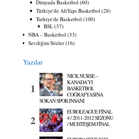
Dünyada Basketbol
(60)
Türkiye'de AltYapı Basketbol
(28)
Turkiye'de Basketbol
(100)
BSL
(37)
NBA – Basketbol
(33)
Sevdiğim Sözler
(16)
Yazılar
NICK NURSE –
KANADA’YI
BASKETBOL
COĞRAFYASINA
SOKAN SPOR INSANI
EUROLEAGUE FİNAL
4 / 2011-2012 SEZONU
/ MUHTEŞEM FİNAL