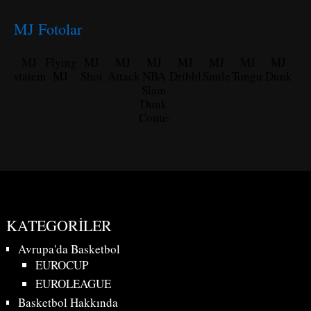
MJ Fotolar
MJ
Flying
MJ
MJ
MJ
MJ
MJ
MJ
MJ
statement
MJ
Shot
Attack
NBA
Dribble
Smile
Tongue
Dunk
Slam
Dunk
Contest
KATEGORILER
Avrupa'da Basketbol
EUROCUP
EUROLEAGUE
Basketbol Hakkında