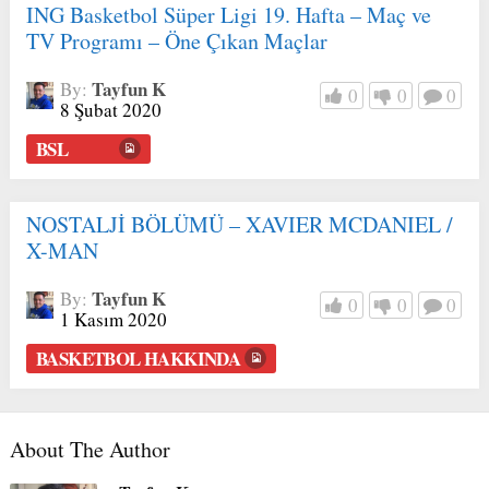
ING Basketbol Süper Ligi 19. Hafta – Maç ve
TV Programı – Öne Çıkan Maçlar
Tayfun K
By:
0
0
0
8 Şubat 2020
BSL
NOSTALJİ BÖLÜMÜ – XAVIER MCDANIEL /
X-MAN
Tayfun K
By:
0
0
0
1 Kasım 2020
BASKETBOL HAKKINDA
About The Author