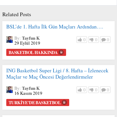
Related Posts
BSL’de 1. Hafta İlk Gün Maçları Ardından….
Tayfun K
By:
0
0
0
29 Eylül 2019
BASKETBOL HAKKINDA
ING Basketbol Super Ligi / 8. Hafta – İzlenecek
Maçlar ve Maç Öncesi Değerlendirmeler
Tayfun K
By:
0
0
0
16 Kasım 2019
TURKIYE'DE BASKETBOL