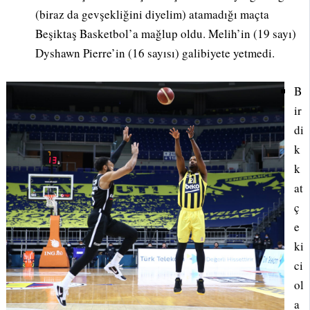
(biraz da gevşekliğini diyelim) atamadığı maçta
Beşiktaş Basketbol’a mağlup oldu. Melih’in (19 sayı)
Dyshawn Pierre’in (16 sayısı) galibiyete yetmedi.
B
ir
di
k
k
at
ç
e
ki
ci
ol
a