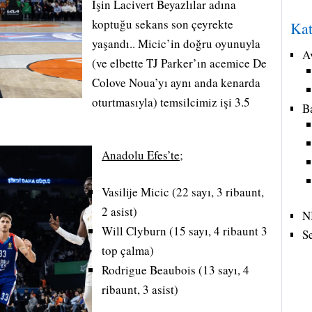
İşin Lacivert Beyazlılar adına
koptuğu sekans son çeyrekte
Kat
yaşandı.. Micic’in doğru oyunuyla
A
(ve elbette TJ Parker’ın acemice De
Colove Noua’yı aynı anda kenarda
oturtmasıyla) temsilcimiz işi 3.5
B
Anadolu Efes’te;
Vasilije Micic (22 sayı, 3 ribaunt,
2 asist)
N
Will Clyburn (15 sayı, 4 ribaunt 3
S
top çalma)
Rodrigue Beaubois (13 sayı, 4
ribaunt, 3 asist)