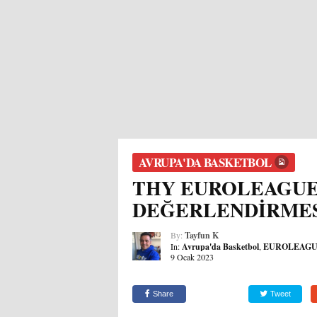
AVRUPA'DA BASKETBOL
THY EUROLEAGUE 
DEĞERLENDİRME
By:
Tayfun K
In:
Avrupa'da Basketbol
,
EUROLEAG
9 Ocak 2023
Share
Tweet