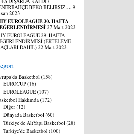
FES DIŞARDA KALDI /
ENERBAHÇE BEKO BELIRSIZ….
9
isan 2023
HY EUROLEAGUE 30. HAFTA
EĞERLENDİRMESİ
27 Mart 2023
HY EUROLEAGUE 29. HAFTA
EĞERLENDİRMESİ (ERTELEME
AÇLARI DAHİL)
22 Mart 2023
egori
vrupa'da Basketbol
(158)
EUROCUP
(16)
EUROLEAGUE
(107)
asketbol Hakkında
(172)
Diğer
(12)
Dünyada Basketbol
(60)
Türkiye'de AltYapı Basketbol
(28)
Turkiye'de Basketbol
(100)