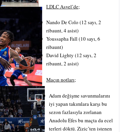
LDLC Asvel’de;
Nando De Colo (12 sayı, 2
ribaunt, 4 asist)
Youssapha Fall (10 sayı, 6
ribaunt)
David Lighty (12 sayı, 2
ribaunt, 2 asist)
Maçın notları;
Adam değişme savunmalarını
iyi yapan takımlara karşı bu
sezon fazlasıyla zorlanan
Anadolu Efes bu maçta da ecel
terleri döktü. Zizic’ten istenen