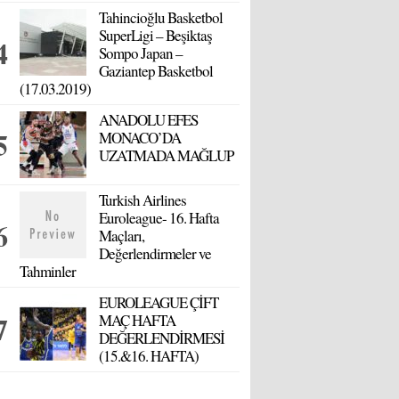
Tahincioğlu Basketbol
SuperLigi – Beşiktaş
Sompo Japan –
Gaziantep Basketbol
(17.03.2019)
ANADOLU EFES
MONACO’DA
UZATMADA MAĞLUP
Turkish Airlines
Euroleague- 16. Hafta
Maçları,
Değerlendirmeler ve
Tahminler
EUROLEAGUE ÇİFT
MAÇ HAFTA
DEĞERLENDİRMESİ
(15.&16. HAFTA)