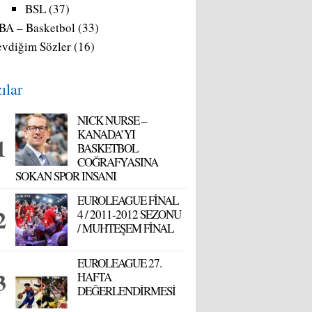
BSL
(37)
BA – Basketbol
(33)
evdiğim Sözler
(16)
ılar
NICK NURSE –
KANADA’YI
BASKETBOL
COĞRAFYASINA
SOKAN SPOR INSANI
EUROLEAGUE FİNAL
4 / 2011-2012 SEZONU
/ MUHTEŞEM FİNAL
EUROLEAGUE 27.
HAFTA
DEĞERLENDİRMESİ