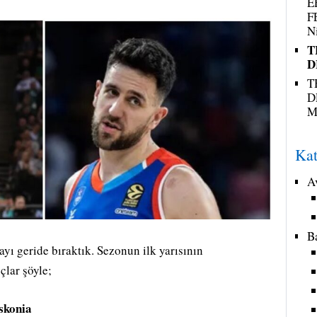
E
F
N
T
D
T
D
M
Kat
A
B
yı geride bıraktık. Sezonun ilk yarısının
çlar şöyle;
skonia