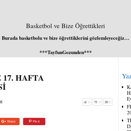
Basketbol ve Bize Öğrettikleri
Burada basketbolu ve bize öğrettiklerini gözlemleyeceğiz…
***TayfunGozunden***
17. HAFTA
Yaz
Sİ
K
H
E
UE
0
0
0
F
2
T
Share
Pin it
D