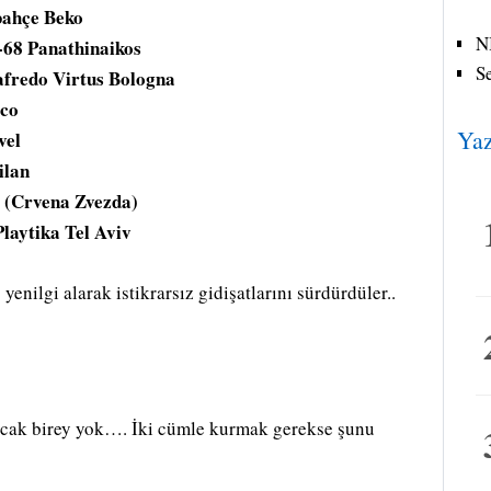
bahçe Beko
N
-68 Panathinaikos
S
afredo Virtus Bologna
co
Yaz
vel
ilan
z (Crvena Zvezda)
laytika Tel Aviv
yenilgi alarak istikrarsız gidişatlarını sürdürdüler..
acak birey yok…. İki cümle kurmak gerekse şunu