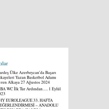
ılar
ardeş Ülke Azerbeycan’da Başarı
ikayeleri Yazan Basketbol Adamı
vren Alkaya
27 Ağustos 2024
IBA WC İlk Tur Ardından….
1 Eylül
023
HY EUROLEAGUE 33. HAFTA
EĞERLENDİRMESİ – ANADOLU