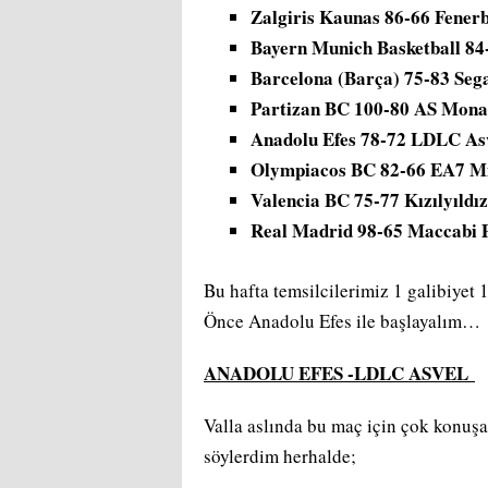
Zalgiris Kaunas 86-66 Fener
Bayern Munich Basketball 84
Barcelona (Barça) 75-83 Seg
Partizan BC 100-80 AS Mona
Anadolu Efes 78-72 LDLC As
Olympiacos BC 82-66 EA7 M
Valencia BC 75-77 Kızılyıldı
Real Madrid 98-65 Maccabi P
Bu hafta temsilcilerimiz 1 galibiyet 1 
Önce Anadolu Efes ile başlayalım…
ANADOLU EFES -LDLC ASVEL
Valla aslında bu maç için çok konuş
söylerdim herhalde;