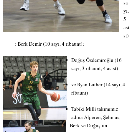
sa
yı,
5
asi
st)
; Berk Demir (10 sayı, 4 ribaunt);
Doğuş Özdemiroğlu (16
sayı, 3 ribaunt, 4 asist)
ve Ryan Luther (14 sayı, 4
ribaunt)
Tabiki Milli takımımız
adına Alperen, Şehmus,
Berk ve Doğuş’un