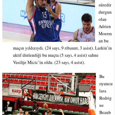
süredir
durgun
olan
Adrien
Moerm
an bu
maçın yıldızıydı. (24 sayı, 9 ribaunt, 3 asist). Larkin’in
aktif dinlendiği bu maçta (5 sayı, 4 asist) sahne
Vasilije Micic’in oldu. (23 sayı, 4 asist).
Bu
oyuncu
lara
Rodrig
ue
Beaub