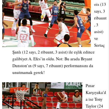
ois (13
sayı, 3
ribaunt
, 3
asist)
ve
Sertaç
Şanlı (12 sayı, 2 ribaunt, 3 asist) ile eşlik edince
galibiyet A. Efes’in oldu. Not: Bu arada Bryant
Dunston’ın (9 sayı, 7 ribaunt) performansını da
unutmamak gerek!
Pınar
Karşıyaka’d
a ise Tony
Taylor (24