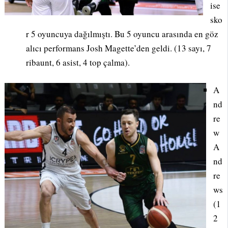
ise
sko
r 5 oyuncuya dağılmıştı. Bu 5 oyuncu arasında en göz
alıcı performans Josh Magette’den geldi. (13 sayı, 7
ribaunt, 6 asist, 4 top çalma).
A
nd
re
w
A
nd
re
ws
(1
2