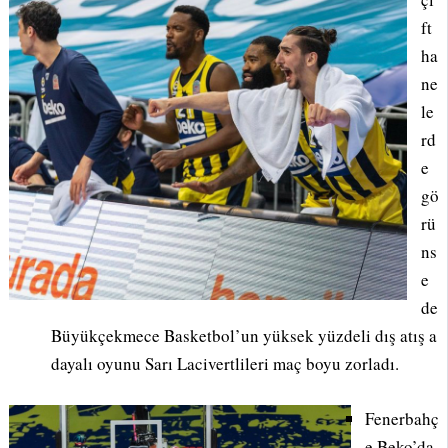
ft
ha
ne
le
rd
e
gö
rü
ns
e
de
Büyükçekmece Basketbol’un yüksek yüzdeli dış atış a
dayalı oyunu Sarı Lacivertlileri maç boyu zorladı.
Fenerbahç
e Beko’da