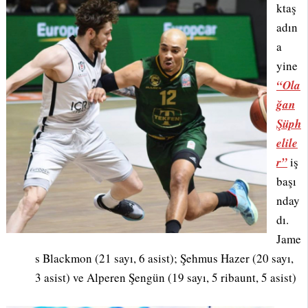
ktaş
adın
a
yine
“Ola
ğan
Şüph
elile
r”
iş
başı
nday
dı.
Jame
s Blackmon (21 sayı, 6 asist); Şehmus Hazer (20 sayı,
3 asist) ve Alperen Şengün (19 sayı, 5 ribaunt, 5 asist)