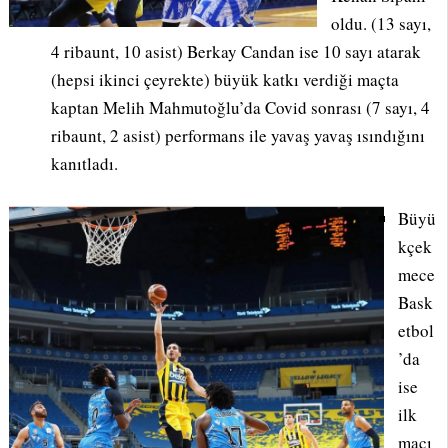
oldu. (13 sayı,
4 ribaunt, 10 asist) Berkay Candan ise 10 sayı atarak
(hepsi ikinci çeyrekte) büyük katkı verdiği maçta
kaptan Melih Mahmutoğlu’da Covid sonrası (7 sayı, 4
ribaunt, 2 asist) performans ile yavaş yavaş ısındığını
kanıtladı.
Büyü
kçek
mece
Bask
etbol
’da
ise
ilk
maçı