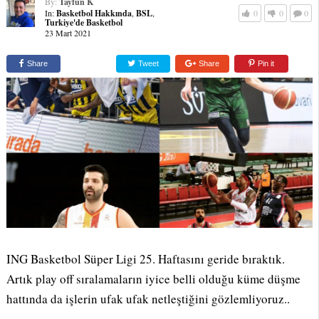
By:
Tayfun K
In:
Basketbol Hakkında
,
BSL
,
0
0
0
Turkiye'de Basketbol
23 Mart 2021
Share
Tweet
Share
Pin it
ING Basketbol Süper Ligi 25. Haftasını geride bıraktık.
Artık play off sıralamaların iyice belli olduğu küme düşme
hattında da işlerin ufak ufak netleştiğini gözlemliyoruz..