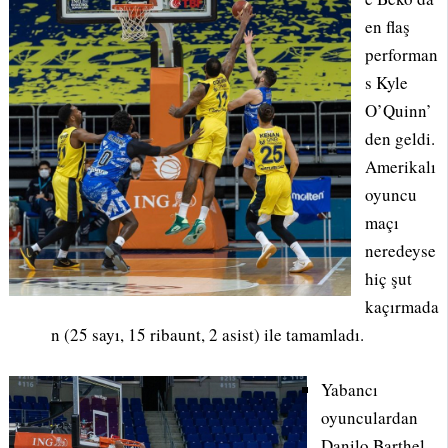
en flaş
performan
s Kyle
O’Quinn’
den geldi.
Amerikalı
oyuncu
maçı
neredeyse
hiç şut
kaçırmada
n (25 sayı, 15 ribaunt, 2 asist) ile tamamladı.
Yabancı
oyunculardan
Danilo Barthel