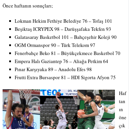
Önce haftanın sonuçları;
Lokman Hekim Fethiye Belediye 76 – Tofaş 101
Beşiktaş ICRYPEX 98 – Darüşşafaka Tekfen 93
Galatasaray Basketbol 101 – Bahçeşehir Koleji 90
OGM Ormanspor 90 – Türk Telekom 97
Fenerbahçe Beko 81 – Büyükçekmece Basketbol 70
Empera Halı Gaziantep 76 – Aliağa Petkim 64
Pınar Karşıyaka 89 – Anadolu Efes 98
Frutti Extra Bursaspor 81 – HDI Sigorta Afyon 75
Haf
tan
ın
öne
çık