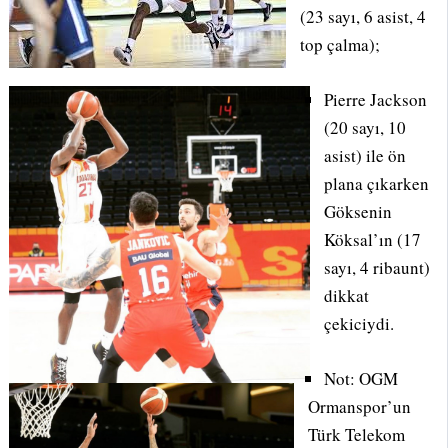
(23 sayı, 6 asist, 4
top çalma);
Pierre Jackson
(20 sayı, 10
asist) ile ön
plana çıkarken
Göksenin
Köksal’ın (17
sayı, 4 ribaunt)
dikkat
çekiciydi.
Not: OGM
Ormanspor’un
Türk Telekom