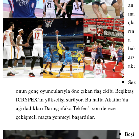
an
ma
çla
rın
a
bak
ars
ak;
Sez
onun genç oyuncularıyla öne çıkan flaş ekibi Beşiktaş
ICRYPEX’in yükselişi sürüyor. Bu hafta Akatlar’da
ağırladıkları Darüşşafaka Tekfen’i son derece
çekişmeli maçta yenmeyi başardılar.
Beşi