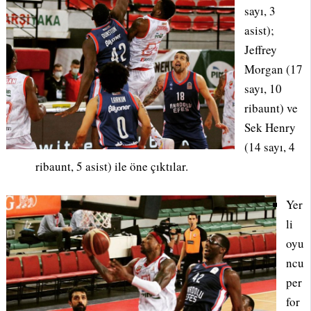
sayı, 3
asist);
Jeffrey
Morgan (17
sayı, 10
ribaunt) ve
Sek Henry
(14 sayı, 4
ribaunt, 5 asist) ile öne çıktılar.
Yer
li
oyu
ncu
per
for