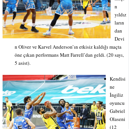
n
yıldız
ların
dan
Devi
n Oliver ve Karvel Anderson’ın etkisiz kaldığı maçta
öne çıkan performans Matt Farrell’dan geldi. (20 sayı,
5 asist).
Kendisi
ne
İngiliz
oyuncu
Gabriel
Olaseni
(12