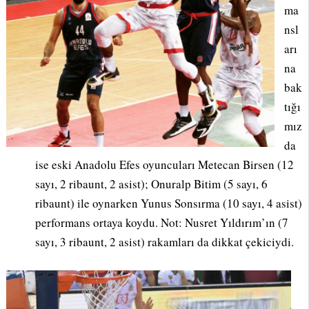
ma
nsl
arı
na
bak
tığı
mız
da
ise eski Anadolu Efes oyuncuları Metecan Birsen (12
sayı, 2 ribaunt, 2 asist); Onuralp Bitim (5 sayı, 6
ribaunt) ile oynarken Yunus Sonsırma (10 sayı, 4 asist)
performans ortaya koydu. Not: Nusret Yıldırım’ın (7
sayı, 3 ribaunt, 2 asist) rakamları da dikkat çekiciydi.