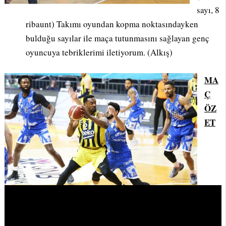
sayı, 8
ribaunt) Takımı oyundan kopma noktasındayken
bulduğu sayılar ile maça tutunmasını sağlayan genç
oyuncuya tebriklerimi iletiyorum. (Alkış)
MA
Ç
ÖZ
ET