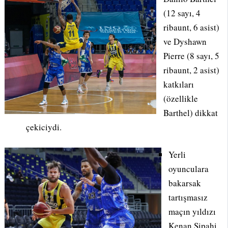
(12 sayı, 4
ribaunt, 6 asist)
ve Dyshawn
Pierre (8 sayı, 5
ribaunt, 2 asist)
katkıları
(özellikle
Barthel) dikkat
çekiciydi.
Yerli
oyunculara
bakarsak
tartışmasız
maçın yıldızı
Kenan Sipahi