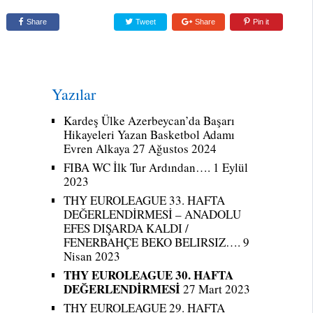
Share
Tweet
Share
Pin it
Yazılar
Kardeş Ülke Azerbeycan’da Başarı
Hikayeleri Yazan Basketbol Adamı
Evren Alkaya
27 Ağustos 2024
FIBA WC İlk Tur Ardından….
1 Eylül
2023
THY EUROLEAGUE 33. HAFTA
DEĞERLENDİRMESİ – ANADOLU
EFES DIŞARDA KALDI /
FENERBAHÇE BEKO BELIRSIZ….
9
Nisan 2023
THY EUROLEAGUE 30. HAFTA
DEĞERLENDİRMESİ
27 Mart 2023
THY EUROLEAGUE 29. HAFTA