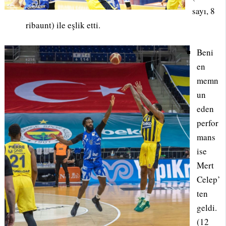
sayı, 8
ribaunt) ile eşlik etti.
Beni
en
memn
un
eden
perfor
mans
ise
Mert
Celep’
ten
geldi.
(12