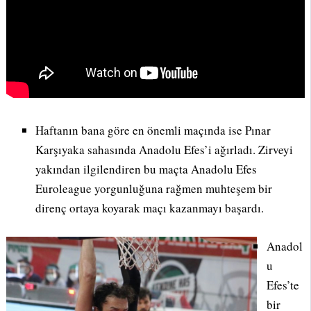
Haftanın bana göre en önemli maçında ise Pınar
Karşıyaka sahasında Anadolu Efes’i ağırladı. Zirveyi
yakından ilgilendiren bu maçta Anadolu Efes
Euroleague yorgunluğuna rağmen muhteşem bir
direnç ortaya koyarak maçı kazanmayı başardı.
Anadol
u
Efes’te
bir